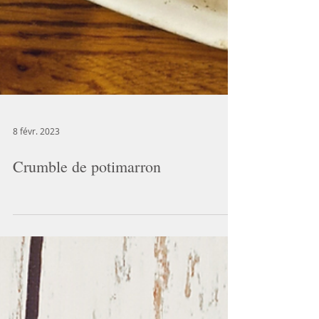
8 févr. 2023
Crumble de potimarron