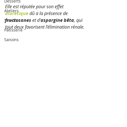
Desserts
Elle est réputée pour son effet 
Ateliers
diurétique
 dû a la présence de 
fructosanes
 et d'
aspargine bêta
, qui 
Snacks
tout deux favorisent l'élimination rénale.
Pâtisserie
Saisons