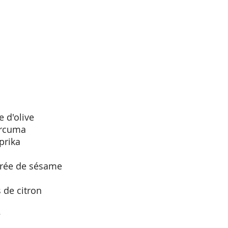
e d'olive
curcuma
aprika
urée de sésame 
s de citron
e