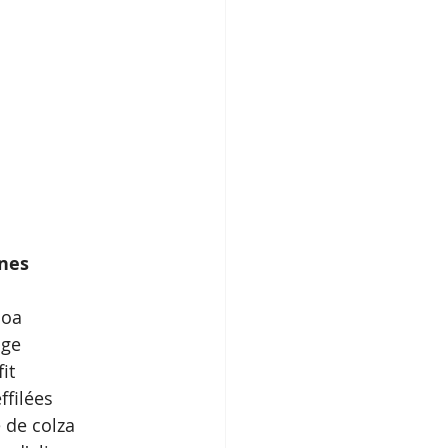
nes
noa
uge
it
ffilées
e de colza