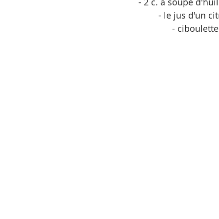
- 2 c. à soupe d'huil
- le jus d'un ci
- ciboulette