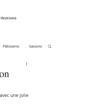
ributions
Pâtisserie
Saisons
ron
vec une jolie 