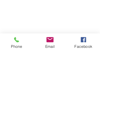
Phone
Email
Facebook
Bon appétit !
Hiver
Sans gluten
Sans lactose
Sans beurre
Poisson
Plats