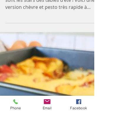
8 oct. 2021
Cake chèvre et pesto
En entrée ou à l'apéro, les cakes salés
sont les stars des tables d'été ! Voici une
version chèvre et pesto très rapide à
réaliser. Pour...
Phone
Email
Facebook