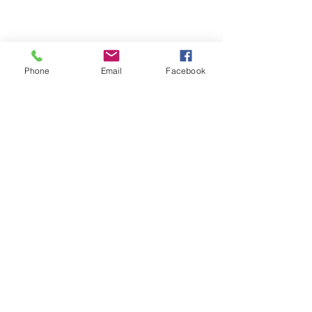
Phone
Email
Facebook
Bon appétit !
Allégé en sucre
Sans lactose
Goûter
Sans beurre
Alimentation
Petit-déj
Snacks