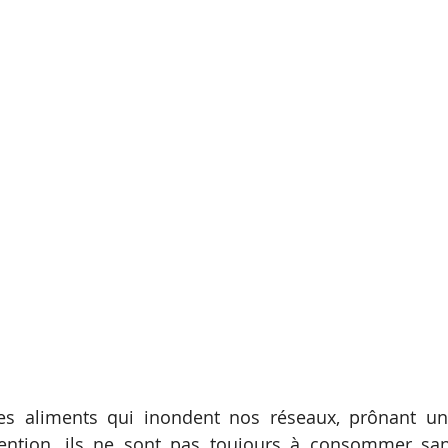
es aliments qui inondent nos réseaux, prônant une
tention, ils ne sont pas toujours à consommer san