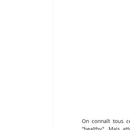
On connaît tous c
"healthy". Mais at