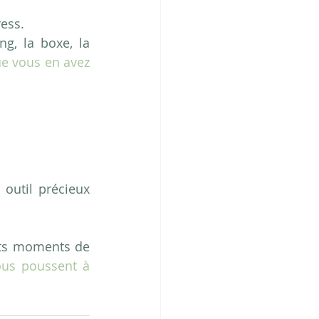
ress.
g, la boxe, la 
ue vous en avez 
outil précieux 
nts moments de 
ous poussent à 