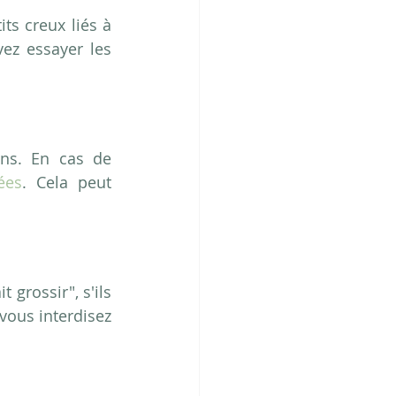
ts creux liés à 
vez essayer les
ns. En cas de 
ées
. Cela peut 
grossir", s'ils 
 vous interdisez 