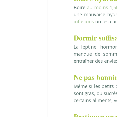
Boire 
au moins 1,5L
une mauvaise hydrat
infusions
 ou les ea
Dormir suffis
La leptine, hormo
manque de sommei
entraîner des envie
Ne pas bannir 
Même si les petits p
sont gras, ou sucrés
certains aliments, 
Pratiquer une 