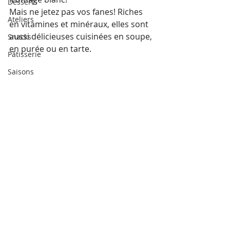
Desserts
Mais ne jetez pas vos 
fanes
! Riches 
Ateliers
en vitamines et minéraux, elles sont 
aussi délicieuses cuisinées en soupe, 
Snacks
en purée ou en tarte.
Pâtisserie
Saisons