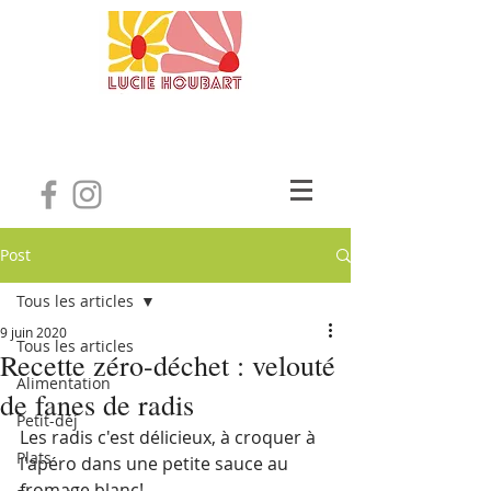
Post
Tous les articles
9 juin 2020
Tous les articles
Recette zéro-déchet : velouté
Alimentation
de fanes de radis
Petit-déj
Les 
radis
 c'est délicieux, à croquer à 
Plats
l'apéro dans une petite sauce au 
fromage blanc!