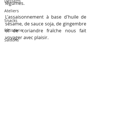
Desserts
légumes.
Ateliers
L'assaisonnement à base d'huile de 
Snacks
sésame, de sauce soja, de gingembre 
Pâtisserie
et de coriandre fraîche nous fait 
voyager avec plaisir.
Saisons