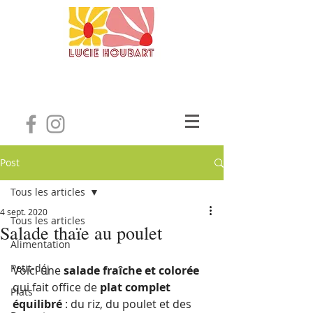
Post
Tous les articles
4 sept. 2020
Tous les articles
Salade thaïe au poulet
Alimentation
Petit-déj
Voici une 
salade fraîche et colorée
qui fait office de 
plat complet 
Plats
équilibré 
: du riz, du poulet et des 