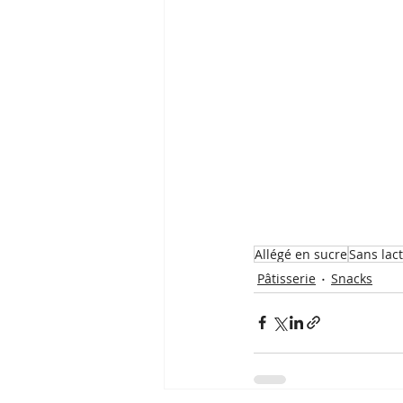
Allégé en sucre
Sans lac
Pâtisserie
Snacks