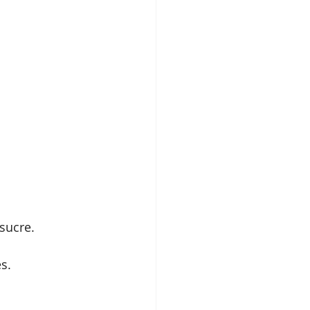
 sucre.
es.