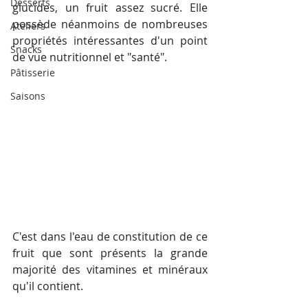
Desserts
glucides, un fruit assez sucré. Elle 
possède néanmoins de nombreuses 
Ateliers
propriétés intéressantes d'un point 
Snacks
de vue nutritionnel et "santé".
Pâtisserie
Saisons
C'est dans l'eau de constitution de ce 
fruit que sont présents la grande 
majorité des vitamines et minéraux 
qu'il contient.